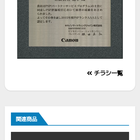
投
チラシ一覧
稿
ナ
ビ
ゲ
関連商品
ー
シ