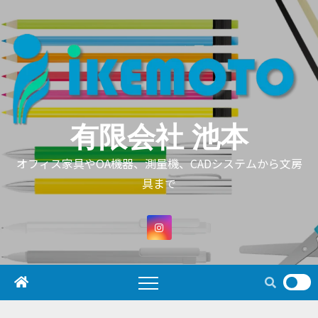
Skip
to
content
有限会社 池本
オフィス家具やOA機器、測量機、CADシステムから文房
具まで