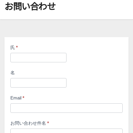
お問い合わせ
お
氏
あな
*
問
たが
い
人間
合
名
の場
わ
合、
せ
この
Email
*
フィ
ール
ドは
お問い合わせ件名
*
空白