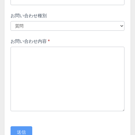
のま
まに
お問い合わせ種別
して
くだ
さ
お問い合わせ内容
*
い。
送信