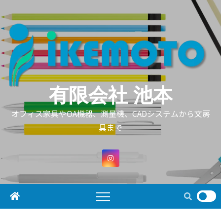
Skip
to
content
有限会社 池本
オフィス家具やOA機器、測量機、CADシステムから文房
具まで